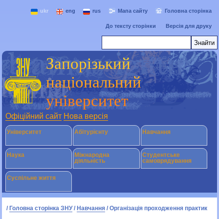
ukr
eng
rus
Мапа сайту
Головна сторінка
До тексту сторінки
Версія для друку
Запорізький
національний
університет
Офіційний сайт
Нова версія
Університет
Абітурієнту
Навчання
Наука
Міжнародна
Студентське
діяльність
самоврядування
Суспільне життя
/
Головна сторінка ЗНУ
/
Навчання
/
Організація проходження практик