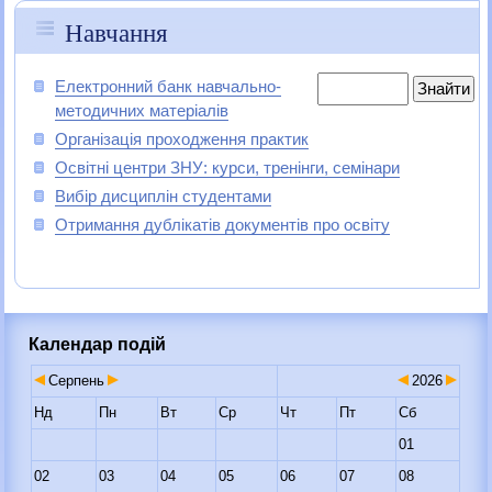
Навчання
Електронний банк навчально-
методичних матеріалів
Організація проходження практик
Освітні центри ЗНУ: курси, тренінги, семінари
Вибір дисциплін студентами
Отримання дублікатів документів про освіту
Календар подій
Серпень
2026
Нд
Пн
Вт
Ср
Чт
Пт
Сб
01
02
03
04
05
06
07
08