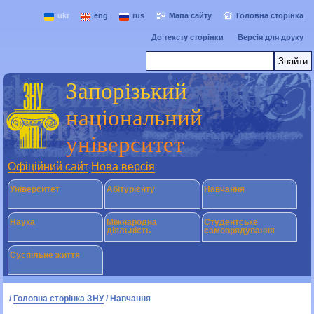
ukr
eng
rus
Мапа сайту
Головна сторінка
До тексту сторінки
Версія для друку
Запорізький
національний
університет
Офіційний сайт
Нова версія
Університет
Абітурієнту
Навчання
Наука
Міжнародна
Студентське
діяльність
самоврядування
Суспільне життя
/
Головна сторінка ЗНУ
/
Навчання