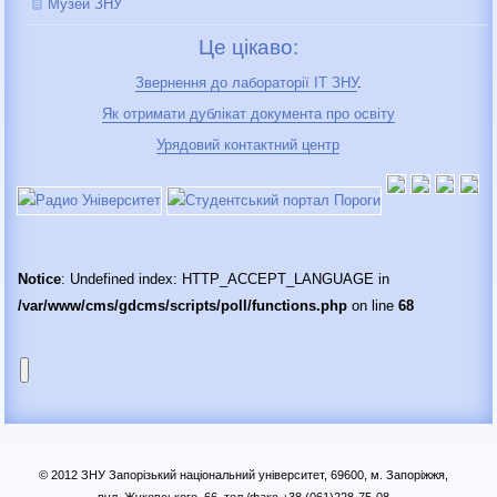
Музей ЗНУ
Це цікаво:
Звернення до лабораторії IT ЗНУ
.
Як отримати дублікат документа про освіту
Урядовий контактний центр
Notice
: Undefined index: HTTP_ACCEPT_LANGUAGE in
/var/www/cms/gdcms/scripts/poll/functions.php
on line
68
© 2012 ЗНУ Запорізький національний університет, 69600, м. Запоріжжя,
вул. Жуковського, 66, тел./факс +38 (061)228-75-08