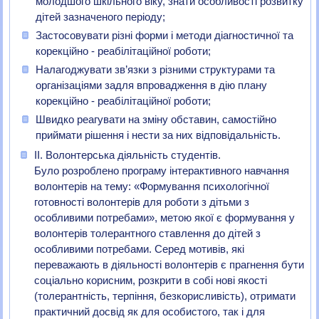
молодшого шкільного віку, знати особливості розвитку
дітей зазначеного періоду;
Застосовувати різні форми і методи діагностичної та
корекційно - реабілітаційної роботи;
Налагоджувати зв’язки з різними структурами та
організаціями задля впровадження в дію плану
корекційно - реабілітаційної роботи;
Швидко реагувати на зміну обставин, самостійно
приймати рішення і нести за них відповідальність.
ІІ. Волонтерська діяльність студентів.
Було розроблено програму інтерактивного навчання
волонтерів на тему: «Формування психологічної
готовності волонтерів для роботи з дітьми з
особливими потребами», метою якої є формування у
волонтерів толерантного ставлення до дітей з
особливими потребами. Серед мотивів, які
переважають в діяльності волонтерів є прагнення бути
соціально корисним, розкрити в собі нові якості
(толерантність, терпіння, безкорисливість), отримати
практичний досвід як для особистого, так і для