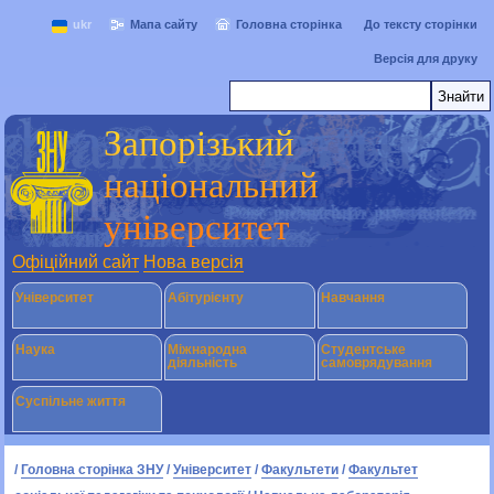
ukr
Мапа сайту
Головна сторінка
До тексту сторінки
Версія для друку
Запорізький
національний
університет
Офіційний сайт
Нова версія
Університет
Абітурієнту
Навчання
Наука
Міжнародна
Студентське
діяльність
самоврядування
Суспільне життя
/
Головна сторінка ЗНУ
/
Університет
/
Факультети
/
Факультет