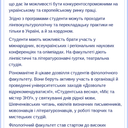
що дає їм можливості бути конкурентоспроможними на
українському та європейському ринку праці.
Згідно з програмами студенти можуть проходити
лінгвокультурологічну та перекладацьку практики не
тільки в Україні, а й за кордоном.
Студенти мають можливість брати участь у
міжнародних, всеукраїнських і регіональних наукових
конференціях та олімпіадах. На факультеті діють
лінгвістичні та літературознавчі гуртки, театральна
студія.
Різноманітне й цікаве дозвілля студентів філологічного
факультету. Вони беруть активну участь в організації й
проведенні університетських заходів «Дозвольте
відрекомендуватися!», «Студентська весна», «Міс та
містер ЗНУ», у святкуванні днів рідної мови,
Шевченківських читань, ювілеїв визначних письменників,
мовознавців і літературознавців, у роботі творчих та
мистецьких студій.
Філологічний факультет став стартом до високих