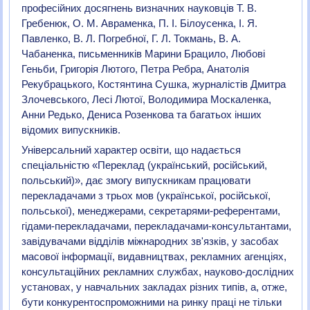
професійних досягнень визначних науковців Т. В.
Гребенюк, О. М. Авраменка, П. І. Білоусенка, І. Я.
Павленко, В. Л. Погребної, Г. Л. Токмань, В. А.
Чабаненка, письменників Марини Брацило, Любові
Геньби, Григорія Лютого, Петра Ребра, Анатолія
Рекубрацького, Костянтина Сушка, журналістів Дмитра
Злочевського, Лесі Лютої, Володимира Москаленка,
Анни Редько, Дениса Розенкова та багатьох інших
відомих випускників.
Універсальний характер освіти, що надається
спеціальністю «Переклад (український, російський,
польський)», дає змогу випускникам працювати
перекладачами з трьох мов (української, російської,
польської), менеджерами, секретарями-референтами,
гідами-перекладачами, перекладачами-консультантами,
завідувачами відділів міжнародних зв'язків, у засобах
масової інформації, видавництвах, рекламних агенціях,
консультаційних рекламних службах, науково-дослідних
установах, у навчальних закладах різних типів, а, отже,
бути конкурентоспроможними на ринку праці не тільки