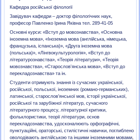
Кафедра російської філології
Завідувач кафедри – доктор філологічних наук,
професор Павленко Ірина Яківна тел. 289-41-05
Основні курси: «Вступ до мовознавства», «Основна
іноземна мова», «Іноземна мова (англійська, німецька,
французька, іспанська)», «Друга іноземна мова
(польська)», «Лінгвокультурологія», «Вступ до
літературознавства», «Теорія літератури», «Теорія
мовознавства», «Старослов'янська мова», «Вступ до
перекладознавства» та ін.
Студенти отримують знання із сучасних української,
російської, польської, іноземних (романо-германських),
латинської, старослов’янської мов, історії української,
російської та зарубіжної літератур, сучасного
літературного процесу, літературної критики,
фольклористики, теорії літератури, основ
перекладознавства, удосконалюють орфографічні,
пунктуаційні, ораторські, стилістичні навички, поглиблено
оволодівають англійською та іншими іноземними мовами,