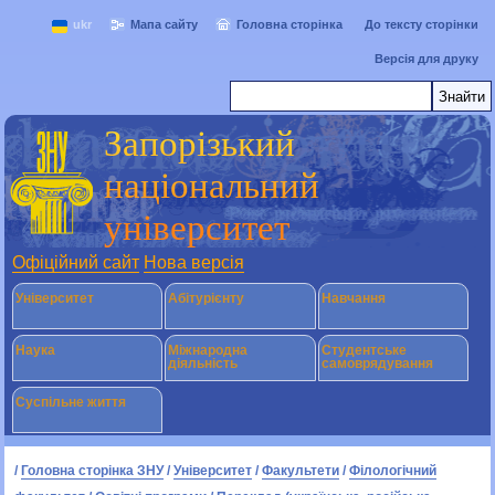
ukr
Мапа сайту
Головна сторінка
До тексту сторінки
Версія для друку
Запорізький
національний
університет
Офіційний сайт
Нова версія
Університет
Абітурієнту
Навчання
Наука
Міжнародна
Студентське
діяльність
самоврядування
Суспільне життя
/
Головна сторінка ЗНУ
/
Університет
/
Факультети
/
Філологічний