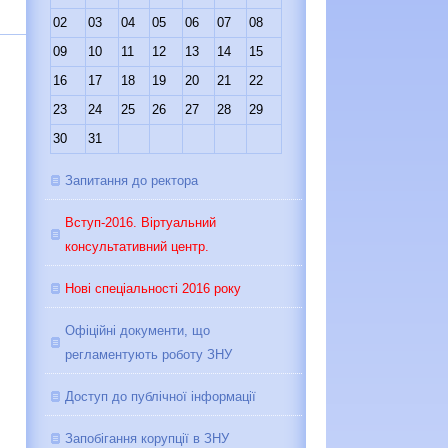
02
03
04
05
06
07
08
09
10
11
12
13
14
15
16
17
18
19
20
21
22
23
24
25
26
27
28
29
30
31
Запитання до ректора
Вступ-2016. Віртуальний
консультативний центр.
Нові спеціальності 2016 року
Офіційні документи, що
регламентують роботу ЗНУ
Доступ до публічної інформації
Запобігання корупції в ЗНУ