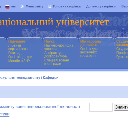
g
rus
Мапа сайту
Головна сторінка
До тексту сторінки
Вер
аціональний університет
Навчання
Наука
Міжнародна
Студе
діяльність
самов
Ліцензії і
Науково-дослідна
сертифікати
частина
Освіта для
Студр
іноземних
Розклад
Аспірантура,
Профсп
громадян
докторантура
Освітні центри
Гуртож
Спеціалізовані
Moodle в ЗНУ
вчені ради
акультет менеджменту
/
Кафедри
жменту зовнішньоекономічної діяльності
стики