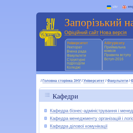
ukr
en
Запорізький н
Офіційний сайт
Нова версія
Університет
Абітурієнту
Ректорат
Приймальна
комісія
Вчена рада
Правила вступу
Факультети
Вступ-2016
Структурні
підрозділи
Коледжі
/
Головна сторінка ЗНУ
/
Університет
/
Факультети
/
Ф
Кафедри
Кафедра бізнес-адміністрування і менед
Кафедра менеджменту організацій і логі
Кафедра ділової комунікації