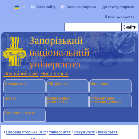
ukr
Мапа сайту
Головна сторінка
До тексту сторінки
Версія для друку
Запорізький
національний
університет
Офіційний сайт
Нова версія
Університет
Абітурієнту
Навчання
Наука
Міжнародна
Студентське
діяльність
самоврядування
Суспільне життя
/
Головна сторінка ЗНУ
/
Університет
/
Факультети
/
Факультет