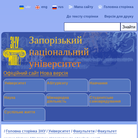
ukr
eng
rus
Мапа сайту
Головна сторінка
До тексту сторінки
Версія для друку
Запорізький
національний
університет
Офіційний сайт
Нова версія
Університет
Абітурієнту
Навчання
Наука
Міжнародна
Студентське
діяльність
самоврядування
Суспільне життя
/
Головна сторінка ЗНУ
/
Університет
/
Факультети
/
Факультет