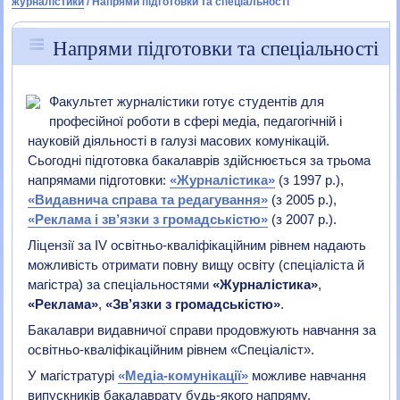
журналістики
/
Напрями підготовки та спеціальності
Напрями підготовки та спеціальності
Факультет журналістики готує студентів для
професійної роботи в сфері медіа, педагогічній і
науковій діяльності в галузі масових комунікацій.
Сьогодні підготовка бакалаврів здійснюється за трьома
напрямами підготовки:
«Журналістика»
(з 1997 р.),
«Видавнича справа та редагування»
(з 2005 р.),
«Реклама і зв’язки з громадськістю»
(з 2007 р.).
Ліцензії за ІV освітньо-кваліфікаційним рівнем надають
можливість отримати повну вищу освіту (спеціаліста й
магістра) за спеціальностями
«Журналістика»
,
«Реклама»
,
«Зв’язки з громадськістю»
.
Бакалаври видавничої справи продовжують навчання за
освітньо-кваліфікаційним рівнем «Спеціаліст».
У магістратурі
«Медіа-комунікації»
можливе навчання
випускників бакалаврату будь-якого напряму.