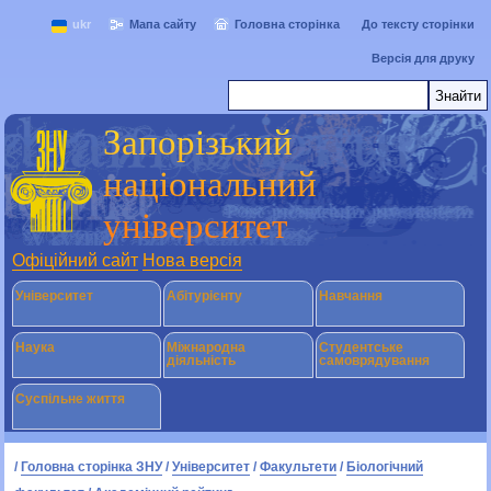
ukr
Мапа сайту
Головна сторінка
До тексту сторінки
Версія для друку
Запорізький
національний
університет
Офіційний сайт
Нова версія
Університет
Абітурієнту
Навчання
Наука
Міжнародна
Студентське
діяльність
самоврядування
Суспільне життя
/
Головна сторінка ЗНУ
/
Університет
/
Факультети
/
Біологічний