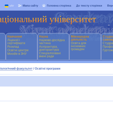
ukr
Мапа сайту
Головна сторінка
До тексту сторінки
Вер
аціональний університет
Навчання
Наука
Міжнародна
Студе
діяльність
самов
Ліцензії і
Науково-дослідна
сертифікати
частина
Освіта для
Студр
іноземних
Розклад
Аспірантура,
Профсп
громадян
докторантура
Освітні центри
Гуртож
Спеціалізовані
Moodle в ЗНУ
вчені ради
іологічний факультет
/
Освітні програми