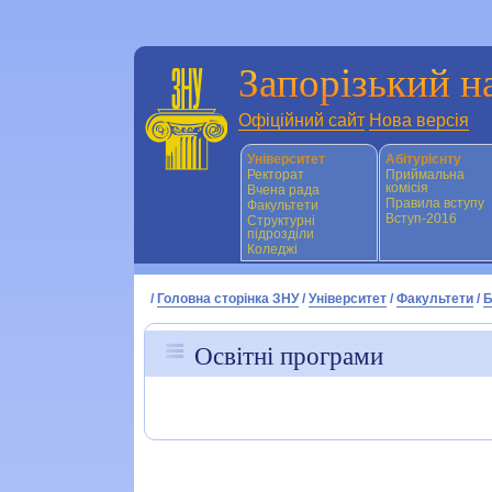
Запорізький н
Офіційний сайт
Нова версія
Університет
Абітурієнту
Ректорат
Приймальна
комісія
Вчена рада
Правила вступу
Факультети
Вступ-2016
Структурні
підрозділи
Коледжі
/
Головна сторінка ЗНУ
/
Університет
/
Факультети
/
Б
Освітні програми