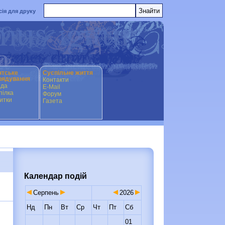
сія для друку
нтське
Суспільне життя
рядування
Контакти
ада
E-Mail
ілка
Форум
итки
Газета
Календар подій
Серпень
2026
Нд
Пн
Вт
Ср
Чт
Пт
Сб
01