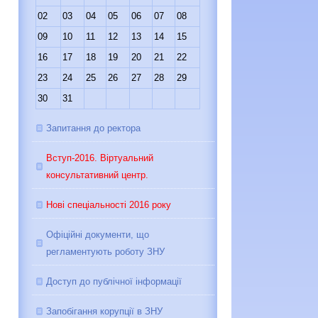
02
03
04
05
06
07
08
09
10
11
12
13
14
15
16
17
18
19
20
21
22
23
24
25
26
27
28
29
30
31
Запитання до ректора
Вступ-2016. Віртуальний
консультативний центр.
Нові спеціальності 2016 року
Офіційні документи, що
регламентують роботу ЗНУ
Доступ до публічної інформації
Запобігання корупції в ЗНУ