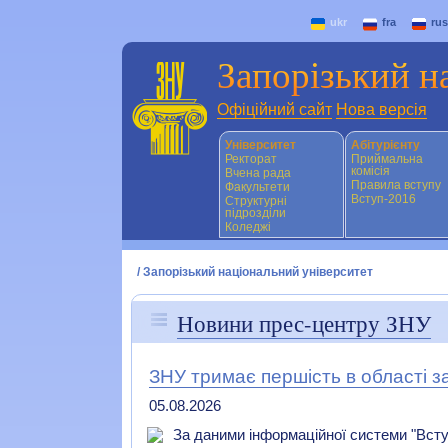
ukr
fra
rus
Запорізький н
Офіційний сайт
Нова версія
Університет
Абітурієнту
Ректорат
Приймальна
комісія
Вчена рада
Правила вступу
Факультети
Вступ-2016
Структурні
підрозділи
Коледжі
/
Запорізький національний університет
Новини прес-центру ЗНУ
ЗНУ тримає першість в області за 
05.08.2026
За даними інформаційної системи "Всту