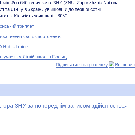
 мільйон 640 тисяч заяв. ЗНУ (ZNU, Zaporizhzhia National
сті та 61-шу в Україні, увійшовши до першої сотні
етів. Кількість заяв нині – 6050.
онський триплет
досягнення своїх спортсменів
A Hub Ukraine
 участь у Літній школі в Польщі
Підписатися на розсилку
Всі нови
ктора ЗНУ за попереднім записом здійснюється