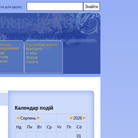
сія для друку
нтське
Суспільне життя
рядування
Контакти
ада
E-Mail
ілка
Форум
итки
Газета
Календар подій
Серпень
2026
Нд
Пн
Вт
Ср
Чт
Пт
Сб
01