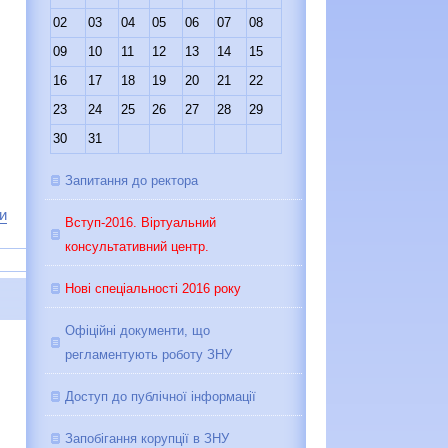
02
03
04
05
06
07
08
09
10
11
12
13
14
15
16
17
18
19
20
21
22
23
24
25
26
27
28
29
30
31
Запитання до ректора
ни
Вступ-2016. Віртуальний
консультативний центр.
Нові спеціальності 2016 року
Офіційні документи, що
регламентують роботу ЗНУ
Доступ до публічної інформації
Запобігання корупції в ЗНУ