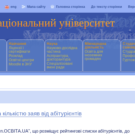
eng
Мапа сайту
Головна сторінка
До тексту сторінки
Вер
аціональний університет
Навчання
Наука
Міжнародна
Студе
діяльність
самов
Ліцензії і
Науково-дослідна
сертифікати
частина
Освіта для
Студр
іноземних
Розклад
Аспірантура,
Профсп
громадян
докторантура
Освітні центри
Гуртож
Спеціалізовані
Moodle в ЗНУ
вчені ради
кількістю заяв від абітурієнтів
п.ОСВІТА.UA", що розміщує рейтингові списки абітурієнтів, до